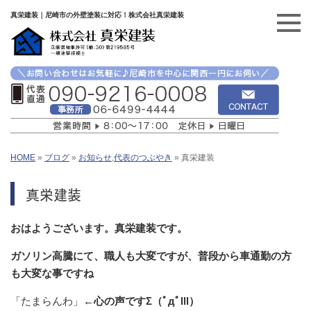
真栄建装｜尼崎市の外壁塗装に対応！株式会社真栄建装
HOME
»
ブログ
»
お知らせ
,
代表のつぶやき
»
真栄建装
真栄建装
おはようございます。真栄建装です。
ガソリン高騰にて、職人も大変ですが、普段から車通勤の方
も大変な事ですね
「たまらんわ」
←心の声ですΣ（ﾟдﾟlll）