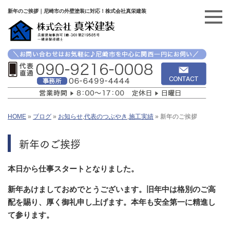
新年のご挨拶｜尼崎市の外壁塗装に対応！株式会社真栄建装
HOME
»
ブログ
»
お知らせ
,
代表のつぶやき
,
施工実績
»
新年のご挨拶
新年のご挨拶
本日から仕事スタートとなりました。
新年あけましておめでとうございます。旧年中は格別のご高
配を賜り、厚く御礼申し上げます。本年も安全第一に精進し
て参ります。