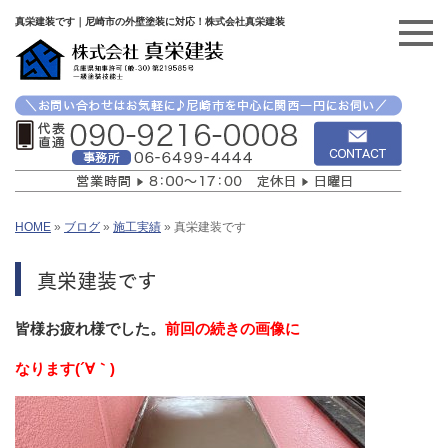
真栄建装です｜尼崎市の外壁塗装に対応！株式会社真栄建装
HOME
»
ブログ
»
施工実績
»
真栄建装です
真栄建装です
皆様お疲れ様でした。
前回の続きの画像に
なります(´∀｀)