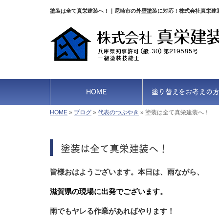
塗装は全て真栄建装へ！｜尼崎市の外壁塗装に対応！株式会社真栄建
HOME
塗り替えをお考えの
HOME
»
ブログ
»
代表のつぶやき
»
塗装は全て真栄建装へ！
塗装は全て真栄建装へ！
皆様おはようございます。本日は、雨ながら
、
滋賀県の現場に出発でございます。
雨でもヤレる作業があればやります！