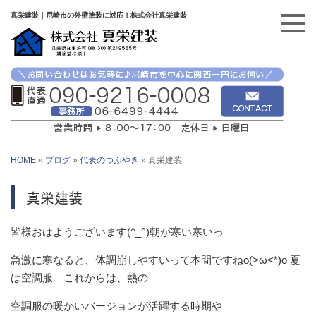
真栄建装｜尼崎市の外壁塗装に対応！株式会社真栄建装
HOME
»
ブログ
»
代表のつぶやき
»
真栄建装
真栄建装
皆様おはようございます(^_^)朝が寒い寒いっ
急激に寒なると、体調崩しやすいって本間ですねo(>ω<*)o 夏
は空調服 これからは、熱の
空調服の暖かいバージョンが活躍する時期や