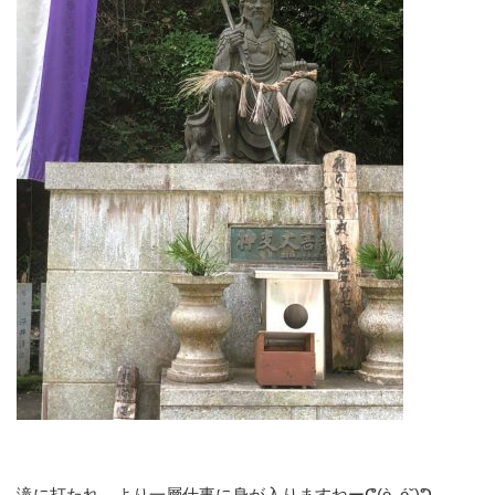
滝に打たれ、より一層仕事に身が入りますねーᕦ(ò_óˇ)ᕤ